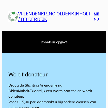
Ga
naar
VRIENDENKRING OLDENKINHOLT
ME
de
/ BILDERDIJK
NU
inhoud
Donateur opgave
Wordt donateur
Draag de Stichting Vriendenkring
OldenKinholt/Bilderdijk een warm hart toe en wordt
donateur.
Voor € 15,00 per jaar maakt u bijzondere wensen van
de bewoners waar.