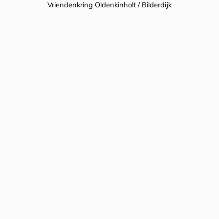
Vriendenkring Oldenkinholt / Bilderdijk