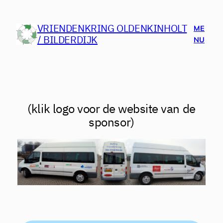
Ga
naar
VRIENDENKRING OLDENKINHOLT
ME
de
/ BILDERDIJK
NU
inhoud
(klik logo voor de website van de
sponsor)